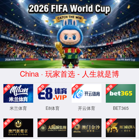
中国·7026威尼斯(股份有限公
司)-官方网站
9月17日，7026威尼斯党委召开深入贯彻中央八项规定精神
学习教育总结会。会议传达学习了习近平总书记关于深入贯彻中
央八项规定精神学习教育的重要指示精神，学习贯彻中央党的建
设工作领导小组会议精神及国务院国资委党委相关会议精神，落
实威尼斯集团党委部署要求，总结公司党委学习教育工作，部署
巩固拓展学习教育成果、锲而不舍落实中央八项规定精神、推进
作风建设常态化长效化举措。公司党委书记、董事长周杰主持会
议并讲话，领导班子成员出席会议并作交流发言。
会议指出，学习教育开展以来，公司党委在国资委学习教育
督导组和集团公司党委的有力指导下，紧紧围绕“深刻认识开展
学习教育的重要意义、深入学习习近平总书记重要指示批示精
神、深挖查摆突出问题、深入开展违规吃喝集中整治”这一“四个
深”总体部署，以“聚焦主要领导干部、聚焦违规收送礼品礼金、
聚焦风腐同查同治、聚焦健全制约机制”等“四个聚焦”为关键抓